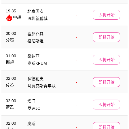
19:35
北京国安
-
即将开始
中超
深圳新鹏城
00:00
塞那乔其
-
即将开始
芬超
格尼斯坦
01:00
桑纳菲
-
即将开始
挪超
奥斯KFUM
02:00
多德勒支
-
即将开始
荷乙
阿贾克斯青年队
02:00
埃门
-
即将开始
荷乙
罗达JC
02:00
奥斯
-
即将开始