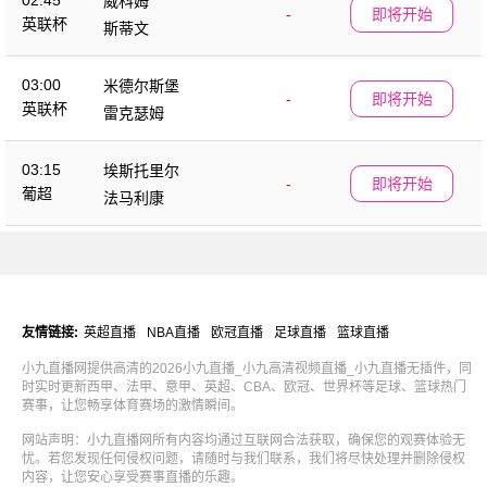
02:45
威科姆
-
即将开始
英联杯
斯蒂文
03:00
米德尔斯堡
-
即将开始
英联杯
雷克瑟姆
03:15
埃斯托里尔
-
即将开始
葡超
法马利康
友情链接:
英超直播
NBA直播
欧冠直播
足球直播
篮球直播
小九直播网提供高清的2026小九直播_小九高清视频直播_小九直播无插件，同
时实时更新西甲、法甲、意甲、英超、CBA、欧冠、世界杯等足球、篮球热门
赛事，让您畅享体育赛场的激情瞬间。
网站声明：小九直播网所有内容均通过互联网合法获取，确保您的观赛体验无
忧。若您发现任何侵权问题，请随时与我们联系，我们将尽快处理并删除侵权
内容，让您安心享受赛事直播的乐趣。