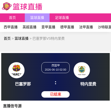
首页
篮球直播
足球直播
西甲直播
英超直播
意甲直播
德甲直播
法甲直播
沙特联
首页
>
篮球直播
>
巴塞罗那VS特内里费
西篮甲
2026-06-10 02:00
:
巴塞罗那
特内
直播信号源