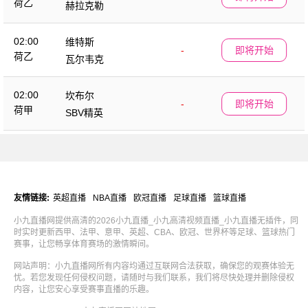
荷乙
赫拉克勒
02:00
维特斯
-
即将开始
荷乙
瓦尔韦克
02:00
坎布尔
-
即将开始
荷甲
SBV精英
友情链接:
英超直播
NBA直播
欧冠直播
足球直播
篮球直播
小九直播网提供高清的2026小九直播_小九高清视频直播_小九直播无插件，同
时实时更新西甲、法甲、意甲、英超、CBA、欧冠、世界杯等足球、篮球热门
赛事，让您畅享体育赛场的激情瞬间。
网站声明：小九直播网所有内容均通过互联网合法获取，确保您的观赛体验无
忧。若您发现任何侵权问题，请随时与我们联系，我们将尽快处理并删除侵权
内容，让您安心享受赛事直播的乐趣。