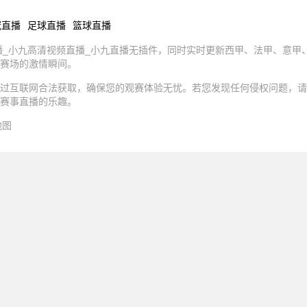
冠直播
足球直播
篮球直播
直播_小九高清视频直播_小九直播无插件，同时实时更新西甲、法甲、意甲
赛场的激情瞬间。
过互联网合法获取，确保您的观赛体验无忧。若您发现任何侵权问题，请
赛事直播的乐趣。
地图