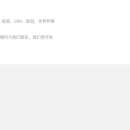
、英超、CBA、欧冠、世界杯等
随时与我们联系，我们将尽快