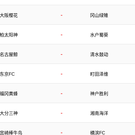
-
大阪樱花
冈山绿雉
-
柏太阳神
水户蜀葵
-
名古屋鲸
清水鼓动
-
东京FC
町田泽维
-
福冈黄蜂
神户胜利
-
大分三神
湘南海洋
-
宫崎棒牛鸟
横滨FC