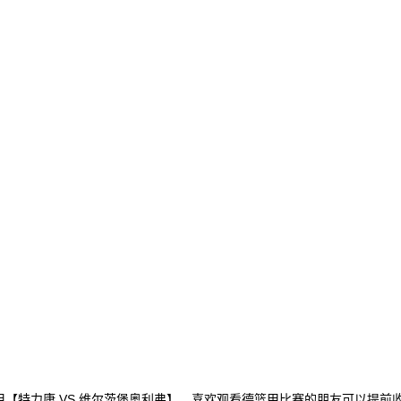
您提供德篮甲【特力康 VS 维尔茨堡奥利弗】，喜欢观看德篮甲比赛的朋友可