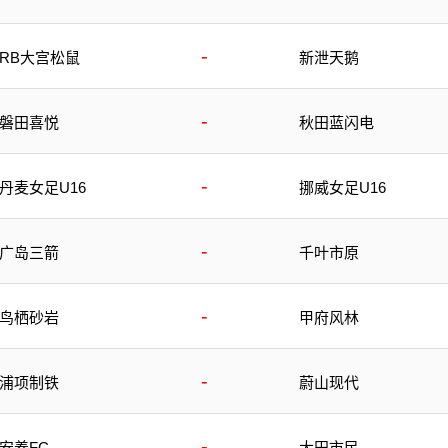
-
RB大宫松鼠
新泄天鹅
-
磐田喜悦
秋田蓝闪电
-
丹麦女足U16
挪威女足U16
-
广岛三箭
千叶市原
-
鸟栖砂岩
甲府风林
-
浦项制铁
蔚山现代
-
安养FC
大田市民