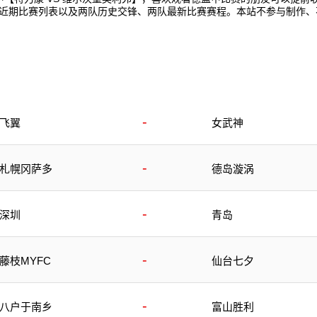
的近期比赛列表以及两队历史交锋、两队最新比赛赛程。本站不参与制作
-
飞翼
女武神
-
札幌冈萨多
德岛漩涡
-
深圳
青岛
-
藤枝MYFC
仙台七夕
-
八户于南乡
富山胜利