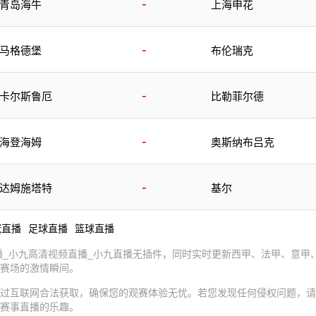
-
青岛海牛
上海申花
-
马格德堡
布伦瑞克
-
卡尔斯鲁厄
比勒菲尔德
-
海登海姆
奥斯纳布吕克
-
达姆施塔特
基尔
冠直播
足球直播
篮球直播
直播_小九高清视频直播_小九直播无插件，同时实时更新西甲、法甲、意甲
赛场的激情瞬间。
过互联网合法获取，确保您的观赛体验无忧。若您发现任何侵权问题，请
赛事直播的乐趣。