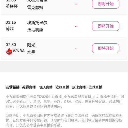
03:00
米德尔斯堡
-
即将开始
英联杯
雷克瑟姆
03:15
埃斯托里尔
-
即将开始
葡超
法马利康
07:30
阳光
-
即将开始
WNBA
水星
友情链接:
英超直播
NBA直播
欧冠直播
足球直播
篮球直播
小九直播网提供高清的2026小九直播_小九高清视频直播_小九直播无插件，同
时实时更新西甲、法甲、意甲、英超、CBA、欧冠、世界杯等足球、篮球热门
赛事，让您畅享体育赛场的激情瞬间。
网站声明：小九直播网所有内容均通过互联网合法获取，确保您的观赛体验无
忧。若您发现任何侵权问题，请随时与我们联系，我们将尽快处理并删除侵权
内容，让您安心享受赛事直播的乐趣。