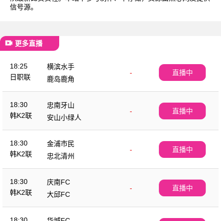
信号源。
更多直播
18:25
横滨水手
-
直播中
日职联
鹿岛鹿角
18:30
忠南牙山
-
直播中
韩K2联
安山小绿人
18:30
金浦市民
-
直播中
韩K2联
忠北清州
18:30
庆南FC
-
直播中
韩K2联
大邱FC
18:30
华城FC